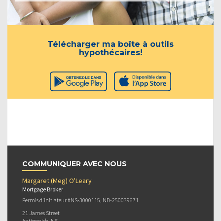
Télécharger ma boîte à outils
hypothécaires!
COMMUNIQUER AVEC NOUS
Margaret (Meg) O'Leary
Mortgage Broker
Permis d’initiateur #NS-3000115, NB-250039671
21 James Street
Antigonish, NS