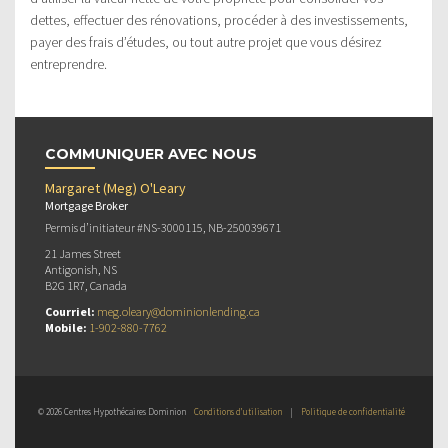
dettes, effectuer des rénovations, procéder à des investissements,
payer des frais d’études, ou tout autre projet que vous désirez
entreprendre.
COMMUNIQUER AVEC NOUS
Margaret (Meg) O'Leary
Mortgage Broker
Permis d’initiateur #NS-3000115, NB-250039671
21 James Street
Antigonish, NS
B2G 1R7, Canada
Courriel:
meg.oleary@dominionlending.ca
Mobile:
1-902-880-7762
© 2026 Centres Hypothécaires Dominion
Conditions d’utilisation
|
Politique de confidentialité