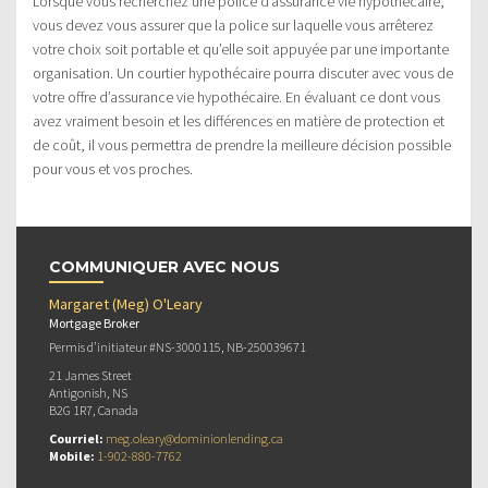
Lorsque vous recherchez une police d’assurance vie hypothécaire,
vous devez vous assurer que la police sur laquelle vous arrêterez
votre choix soit portable et qu’elle soit appuyée par une importante
organisation. Un courtier hypothécaire pourra discuter avec vous de
votre offre d’assurance vie hypothécaire. En évaluant ce dont vous
avez vraiment besoin et les différences en matière de protection et
de coût, il vous permettra de prendre la meilleure décision possible
pour vous et vos proches.
COMMUNIQUER AVEC NOUS
Margaret (Meg) O'Leary
Mortgage Broker
Permis d’initiateur #NS-3000115, NB-250039671
21 James Street
Antigonish, NS
B2G 1R7, Canada
Courriel:
meg.oleary@dominionlending.ca
Mobile:
1-902-880-7762