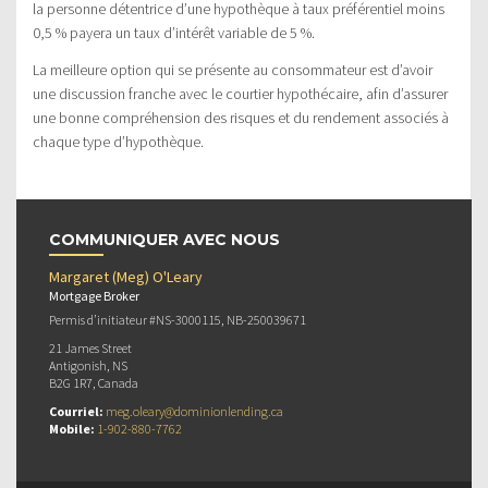
la personne détentrice d’une hypothèque à taux préférentiel moins
0,5 % payera un taux d’intérêt variable de 5 %.
La meilleure option qui se présente au consommateur est d’avoir
une discussion franche avec le courtier hypothécaire, afin d’assurer
une bonne compréhension des risques et du rendement associés à
chaque type d’hypothèque.
COMMUNIQUER AVEC NOUS
Margaret (Meg) O'Leary
Mortgage Broker
Permis d’initiateur #NS-3000115, NB-250039671
21 James Street
Antigonish, NS
B2G 1R7, Canada
Courriel:
meg.oleary@dominionlending.ca
Mobile:
1-902-880-7762