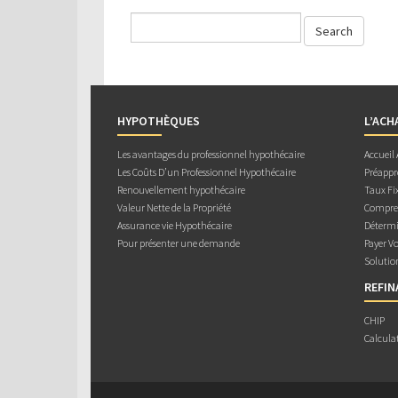
HYPOTHÈQUES
L’ACH
Les avantages du professionnel hypothécaire
Accueil
Les Coûts D’un Professionnel Hypothécaire
Préappr
Renouvellement hypothécaire
Taux Fix
Valeur Nette de la Propriété
Compren
Assurance vie Hypothécaire
Détermi
Pour présenter une demande
Payer V
Solutio
REFI
CHIP
Calcula