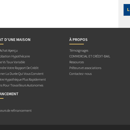
L
AT D’UNE MAISON
À PROPOS
 Achat Aperçu
Témoignages
obation Hypothécaire
COMMERCIAL ET CRÉDIT-BAIL
e Vs Taux Variable
Ressources
dre Votre Rapport De Crédit
Prêteurs et associations
ner La Durée Qui Vous Convient
Contactez-nous
otre Hypothèque Plus Rapidement
ns Pour Travailleurs Autonomes
NANCEMENT
teurs de refinancement